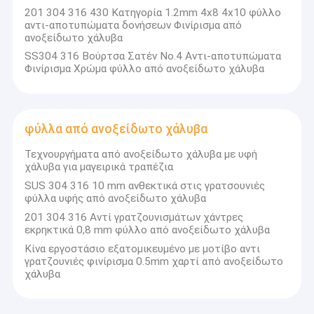
ικανοποίηση των διαφόρων απαιτήσεων των πελατών
201 304 316 430 Κατηγορία 1.2mm 4x8 4x10 φύλλο
αντι-αποτυπώματα δονήσεων Φινίρισμα από
μέσω άμεσης ανταπόκρισης και τελικά την επίτευξη της
ανοξείδωτο χάλυβα
ικανοποίησης των πελατών για να αντανακλούν την αξία
της επιχείρησής μας.Η αποστολή μας είναι να είναι μια
SS304 316 Βούρτσα Σατέν Νο.4 Αντι-αποτυπώματα
εταιρεία από ανοξείδωτο χάλυβα που παρέχει μια
Φινίρισμα Χρώμα φύλλο από ανοξείδωτο χάλυβα
εξυπηρέτηση για να ικανοποιήσει άμεσα τις απαιτήσεις
των πελατών.
φύλλα από ανοξείδωτο χάλυβα
Στη διαδικασία παροχής πελατών με ποιοτικά προϊόντα
και υπηρεσίες για πολλά χρόνια, έχουμε σταδιακά
Τεχνουργήματα από ανοξείδωτο χάλυβα με υφή
καθιερώσει τη δική μας εταιρική κουλτούρα.Ο
χάλυβα για μαγειρικά τραπέζια
αλτρουισμός και η επιμονή είναι οι επιδιώξεις όλων των
SUS 304 316 10 mm ανθεκτικά στις γρατσουνιές
υπαλλήλων της Grand Metal..
φύλλα υφής από ανοξείδωτο χάλυβα
201 304 316 Αντί γρατζουνισμάτων χάντρες
εκρηκτικά 0,8 mm φύλλο από ανοξείδωτο χάλυβα
Κίνα εργοστάσιο εξατομικευμένο με μοτίβο αντι
γρατζουνιές φινίρισμα 0.5mm χαρτί από ανοξείδωτο
χάλυβα