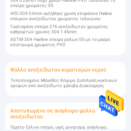
304 0.28mm παχύ χρυσό Hairline PVD τελειώνει τη
σπείρα χρώματος SS
AISI 304 0.6mm αυξήθηκε χρυσή επιφάνεια Hailine
σπειρών ανοξείδωτου χρώματος τελειώνει
Γυαλισμένη σπείρα 316 ανοξείδωτου χρώματος
καθρεφτών χρυσός 304 1.45mm
ASTM 304 Hairline σπείρα ρόλων SS με το μαύρο
επίστρωμα χρώματος PVD
Φύλλο ανοξείδωτου κυματισμών νερού
Τυποποιημένο Μέγεθος Κόψιμο Διάπλαση κυκλικών
οροφών από ανοξείδωτο χάλυβα Διακόσμηση
Αποτυπωμένο σε ανάγλυφο φύλλο
ανοξείδωτου
Γεμάτο ξύλινο σπόρο, υφή, φινίρισμα, ανάγλυφο,