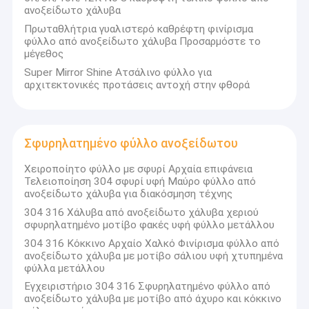
ανοξείδωτο χάλυβα
Σχετικά με εμάς
Η Guangdong Grand Metal Material Co., Ltd,
Πρωταθλήτρια γυαλιστερό καθρέφτη φινίρισμα
φύλλο από ανοξείδωτο χάλυβα Προσαρμόστε το
δημιουργεί μια μεγάλη πλατφόρμα ολοκληρωμένων
Γύρος εργοστασίων
μέγεθος
υπηρεσιών από ανοξείδωτο χάλυβα που
ενσωματώνει το διεθνές εμπόριο, την επεξεργασία,
Super Mirror Shine Ατσάλινο φύλλο για
Ποιοτικός έλεγχος
την αποθήκευση και τις υπηρεσίες μεταπώλησης,με
αρχιτεκτονικές προτάσεις αντοχή στην φθορά
έξι θυγατρικές ως εξής:,
επαφή
Foshan Hermes Steel Co., Ltd.
Νέα
Σφυρηλατημένο φύλλο ανοξείδωτου
Foshan Sunray Steel Co., Ltd.
Όλες οι περιπτώσεις
Χειροποίητο φύλλο με σφυρί Αρχαία επιφάνεια
Foshan Ribo Stainless Steel Co., Ltd.
Τελειοποίηση 304 σφυρί υφή Μαύρο φύλλο από
ανοξείδωτο χάλυβα για διακόσμηση τέχνης
Ζητήστε ένα απόσπασμα
Guangdong Tonghe Stainless Steel Co.Ltd
304 316 Χάλυβα από ανοξείδωτο χάλυβα χεριού
σφυρηλατημένο μοτίβο φακές υφή φύλλο μετάλλου
VR
Changsha Hongshun Stainless Steel Co.Ltd
304 316 Κόκκινο Αρχαίο Χαλκό Φινίρισμα φύλλο από
Η Huaihua Hongshuo Stainless Steel Co.Ltd.
ανοξείδωτο χάλυβα με μοτίβο σάλιου υφή χτυπημένα
φύλλα μετάλλου
Εγχειριστήριο 304 316 Σφυρηλατημένο φύλλο από
Φύλλο ανοξείδωτου κυματισμών νερού
Η εταιρεία μας βρίσκεται στο Foshan Liyuan Metal Trading
ανοξείδωτο χάλυβα με μοτίβο από άχυρο και κόκκινο
Center, το οποίο είναι μια μεγάλη περιοχή διανομής και