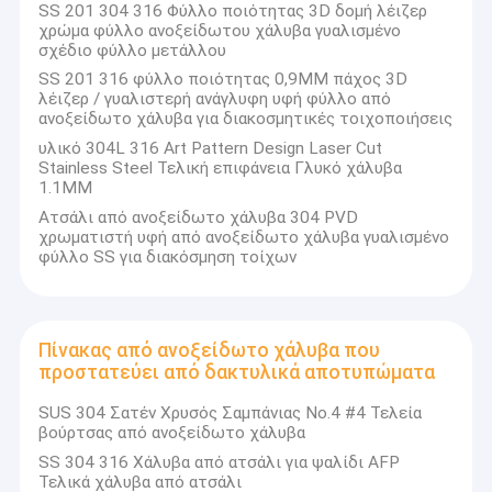
φύλλα από ανοξείδωτο χάλυβα
ανοξείδωτο χάλυβα,Σύρματα από ανοξείδωτο χάλυβα και
SS 201 304 316 Φύλλο ποιότητας 3D δομή λέιζερ
χρώμα φύλλο ανοξείδωτου χάλυβα γυαλισμένο
εξατομικευμένα προϊόντα από ανοξείδωτο χάλυβα, με
σχέδιο φύλλο μετάλλου
κλάσεις χάλυβα 200 σειράς, 300 σειράς, 400 σειράς,
Διατρυπημένο φύλλο ανοξείδωτου
συμπεριλαμβανομένης της επιφανειακής επιφάνειας όπως
SS 201 316 φύλλο ποιότητας 0,9MM πάχος 3D
το NO.1, 2E, 2B, 2BB, BA, NO.4Εκτός από την
λέιζερ / γυαλιστερή ανάγλυφη υφή φύλλο από
Ελεγμένο πιάτο ανοξείδωτου
ικανοποίηση των ατομικών αναγκών των πελατών μας,
ανοξείδωτο χάλυβα για διακοσμητικές τοιχοποιήσεις
παρέχουμε επίσης εξατομικευμένο 2BQ (υλικό
υλικό 304L 316 Art Pattern Design Laser Cut
Κεραμίδι μωσαϊκών ανοξείδωτου
σφράγισης), 2BK (8K επεξεργασία ειδικό υλικό) και άλλο
Stainless Steel Τελική επιφάνεια Γλυκό χάλυβα
ειδικό υλικό,με προσαρμοσμένη επεξεργασία επιφάνειας,
1.1MM
Περιποίηση κεραμιδιών ανοξείδωτου
συμπεριλαμβανομένου του καθρέφτη, άλεση,
Ατσάλι από ανοξείδωτο χάλυβα 304 PVD
αμμοκροτήση, χαρακτική, ανάγλυφη, τυποποίηση,
χρωματιστή υφή από ανοξείδωτο χάλυβα γυαλισμένο
Ελασματοποιημένη εν ψυχρώ σπείρα ανοξείδωτου
επικάλυψη, 3D λέιζερ, αντίκες, αντι-αποτυπώματα, PVD
φύλλο SS για διακόσμηση τοίχων
κενό επικάλυψη και υδατοεξόρυξη.Φόρμα κάλυψης,
συσκευασίας και πλήρους συνόλου εμπορικών
Ελασματοποιημένο εν ψυχρώ φύλλο ανοξείδωτου
υπηρεσιών εισαγωγής ή εξαγωγής.
Λουρίδα ανοξείδωτου
Πίνακας από ανοξείδωτο χάλυβα που
προστατεύει από δακτυλικά αποτυπώματα
Η Guangdong Grand Metal Material Co., Ltd. με πολυετή
Σπείρα ανοξείδωτου χρώματος
εμπειρία στον τομέα της διανομής ανοξείδωτου χάλυβα,
SUS 304 Σατέν Χρυσός Σαμπάνιας Νο.4 #4 Τελεία
ακολουθεί τους στόχους της επικέντρωσης στον πελάτη
βούρτσας από ανοξείδωτο χάλυβα
και του προσανατολισμού στην εξυπηρέτηση,συνεχώς
SS 304 316 Χάλυβα από ατσάλι για ψαλίδι AFP
οικοδόμηση μιας επαγγελματικής ομάδας πωλήσεων και
Τελικά χάλυβα από ατσάλι
υπηρεσιών, παρέχοντας επαγγελματικές λύσεις για την