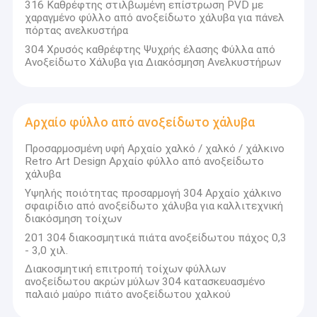
316 Καθρέφτης στιλβωμένη επίστρωση PVD με
χαραγμένο φύλλο από ανοξείδωτο χάλυβα για πάνελ
πόρτας ανελκυστήρα
304 Χρυσός καθρέφτης Ψυχρής έλασης Φύλλα από
Ανοξείδωτο Χάλυβα για Διακόσμηση Ανελκυστήρων
Αρχαίο φύλλο από ανοξείδωτο χάλυβα
Προσαρμοσμένη υφή Αρχαίο χαλκό / χαλκό / χάλκινο
Retro Art Design Αρχαίο φύλλο από ανοξείδωτο
χάλυβα
Υψηλής ποιότητας προσαρμογή 304 Αρχαίο χάλκινο
σφαιρίδιο από ανοξείδωτο χάλυβα για καλλιτεχνική
διακόσμηση τοίχων
201 304 διακοσμητικά πιάτα ανοξείδωτου πάχος 0,3
- 3,0 χιλ.
Διακοσμητική επιτροπή τοίχων φύλλων
ανοξείδωτου ακρών μύλων 304 κατασκευασμένο
παλαιό μαύρο πιάτο ανοξείδωτου χαλκού