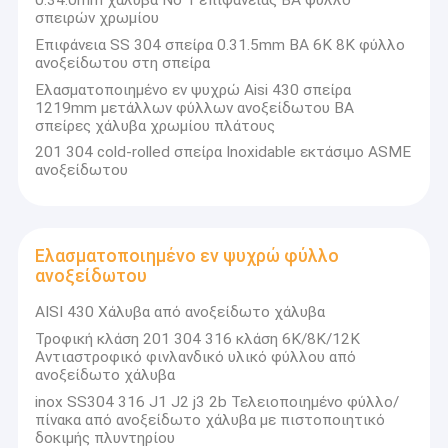
σπειρών χρωμίου
Επιφάνεια SS 304 σπείρα 0.31.5mm BA 6K 8K φύλλο
ανοξείδωτου στη σπείρα
Ελασματοποιημένο εν ψυχρώ Aisi 430 σπείρα
1219mm μετάλλων φύλλων ανοξείδωτου BA
σπείρες χάλυβα χρωμίου πλάτους
201 304 cold-rolled σπείρα Inoxidable εκτάσιμο ASME
ανοξείδωτου
Ελασματοποιημένο εν ψυχρώ φύλλο
ανοξείδωτου
AISI 430 Χάλυβα από ανοξείδωτο χάλυβα
Τροφική κλάση 201 304 316 κλάση 6K/8K/12K
Αντιαστροφικό φινλανδικό υλικό φύλλου από
ανοξείδωτο χάλυβα
inox SS304 316 J1 J2 j3 2b Τελειοποιημένο φύλλο/
πίνακα από ανοξείδωτο χάλυβα με πιστοποιητικό
δοκιμής πλυντηρίου