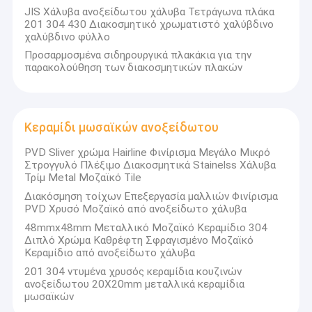
JIS Χάλυβα ανοξείδωτου χάλυβα Τετράγωνα πλάκα
201 304 430 Διακοσμητικό χρωματιστό χαλύβδινο
χαλύβδινο φύλλο
Προσαρμοσμένα σιδηρουργικά πλακάκια για την
παρακολούθηση των διακοσμητικών πλακών
Κεραμίδι μωσαϊκών ανοξείδωτου
PVD Sliver χρώμα Hairline Φινίρισμα Μεγάλο Μικρό
Στρογγυλό Πλέξιμο Διακοσμητικά Stainelss Χάλυβα
Τρίμ Metal Μοζαϊκό Tile
Διακόσμηση τοίχων Επεξεργασία μαλλιών Φινίρισμα
PVD Χρυσό Μοζαϊκό από ανοξείδωτο χάλυβα
48mmx48mm Μεταλλικό Μοζαϊκό Κεραμίδιο 304
Διπλό Χρώμα Καθρέφτη Σφραγισμένο Μοζαϊκό
Κεραμίδιο από ανοξείδωτο χάλυβα
201 304 ντυμένα χρυσός κεραμίδια κουζινών
ανοξείδωτου 20X20mm μεταλλικά κεραμίδια
μωσαϊκών