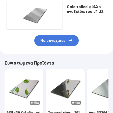
Cold-rolled φύλλο
ανοξείδωτου J1 J2
Να συνεχίσει
Συνιστώμενα Προϊόντα
AISI 430 Χάλυβα από
Τροφική κλάση 201
inox SS304 31