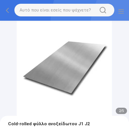
2
/
5
Cold-rolled φύλλο ανοξείδωτου J1 J2