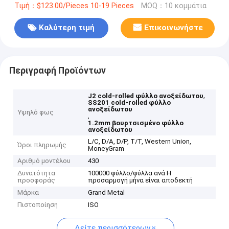
Τιμή：$123.00/Pieces 10-19 Pieces
MOQ：10 κομμάτια
Καλύτερη τιμή
Επικοινωνήστε
Περιγραφή Προϊόντων
,
J2 cold-rolled φύλλο ανοξείδωτου
SS201 cold-rolled φύλλο
ανοξείδωτου
Υψηλό φως
,
1.2mm βουρτσισμένο φύλλο
ανοξείδωτου
L/C, D/A, D/P, T/T, Western Union,
Όροι πληρωμής
MoneyGram
Αριθμό μοντέλου
430
Δυνατότητα
100000 φύλλο/φύλλα ανά Η
προσφοράς
προσαρμογή μήνα είναι αποδεκτή
Μάρκα
Grand Metal
Πιστοποίηση
ISO
Δείτε περισσότερων