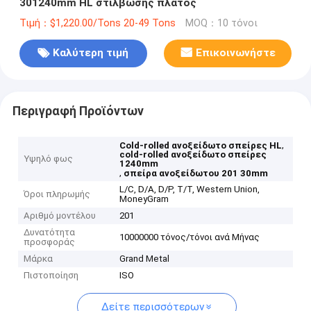
301240mm HL στίλβωσης πλάτος
Τιμή：$1,220.00/Tons 20-49 Tons
MOQ：10 τόνοι
Καλύτερη τιμή
Επικοινωνήστε
Περιγραφή Προϊόντων
,
Cold-rolled ανοξείδωτο σπείρες HL
cold-rolled ανοξείδωτο σπείρες
Υψηλό φως
1240mm
,
σπείρα ανοξείδωτου 201 30mm
L/C, D/A, D/P, T/T, Western Union,
Όροι πληρωμής
MoneyGram
Αριθμό μοντέλου
201
Δυνατότητα
10000000 τόνος/τόνοι ανά Μήνας
προσφοράς
Μάρκα
Grand Metal
Πιστοποίηση
ISO
Δείτε περισσότερων