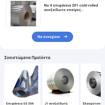
Νο 4 επιφάνεια 201 cold-rolled
ανοξείδωτο σπείρες
301240mm HL στίλβωσης
πλάτος
Να συνεχίσει
Συνιστώμενα Προϊόντα
Επιφάνεια SS 304
J1 ανοξείδωτη
Ελασματοποι