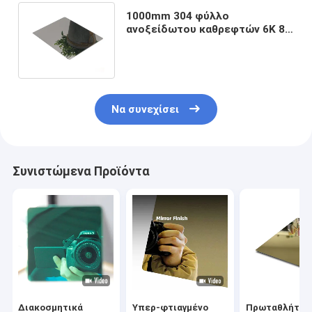
1000mm 304 φύλλο
ανοξείδωτου καθρεφτών 6K 8K
για το εγχώριο ξενοδοχείο
διακοσμητικό
Να συνεχίσει
Συνιστώμενα Προϊόντα
Διακοσμητικά
Υπερ-φτιαγμένο
Πρωταθλήτρι