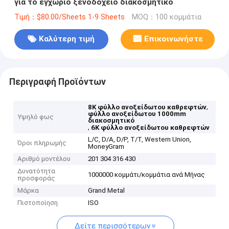
για το εγχώριο ξενοδοχείο διακοσμητικό
Τιμή：$80.00/Sheets 1-9 Sheets
MOQ：100 κομμάτια
Καλύτερη τιμή
Επικοινωνήστε
Περιγραφή Προϊόντων
,
8K φύλλο ανοξείδωτου καθρεφτών
φύλλο ανοξείδωτου 1000mm
Υψηλό φως
διακοσμητικό
,
6K φύλλο ανοξείδωτου καθρεφτών
L/C, D/A, D/P, T/T, Western Union,
Όροι πληρωμής
MoneyGram
Αριθμό μοντέλου
201 304 316 430
Δυνατότητα
1000000 κομμάτι/κομμάτια ανά Μήνας
προσφοράς
Μάρκα
Grand Metal
Πιστοποίηση
ISO
Δείτε περισσότερων