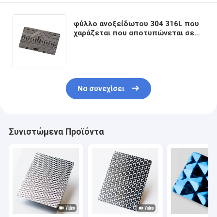
φύλλο ανοξείδωτου 304 316L που
χαράζεται που αποτυπώνεται σε
ανάγλυφο για το εσωτερικό
ανελκυστήρων και την επιτροπή
κουζινών
Να συνεχίσει
Συνιστώμενα Προϊόντα