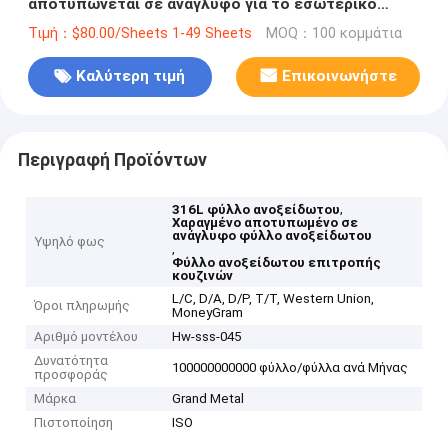
αποτυπώνεται σε ανάγλυφο για το εσωτερικό
ανελκυστήρων και την επιτροπή κουζινών
Τιμή：$80.00/Sheets 1-49 Sheets
MOQ：100 κομμάτια
Καλύτερη τιμή
Επικοινωνήστε
Περιγραφή Προϊόντων
,
316L φύλλο ανοξείδωτου
Χαραγμένο αποτυπωμένο σε
ανάγλυφο φύλλο ανοξείδωτου
Υψηλό φως
,
Φύλλο ανοξείδωτου επιτροπής
κουζινών
L/C, D/A, D/P, T/T, Western Union,
Όροι πληρωμής
MoneyGram
Αριθμό μοντέλου
Hw-sss-045
Δυνατότητα
100000000000 φύλλο/φύλλα ανά Μήνας
προσφοράς
Μάρκα
Grand Metal
Πιστοποίηση
ISO