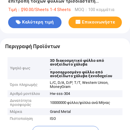
επιτροπή τοίχων φύλλων τρισδιάστατη
διακοσμητική για το ξενοδοχείο
Τιμή：$90.00/Sheets 1-4 Sheets
MOQ：100 κομμάτια
Καλύτερη τιμή
Επικοινωνήστε
Περιγραφή Προϊόντων
3D διακοσμητικό φύλλο από
ανοξείδωτο χάλυβα
Υψηλό φως
,
προσαρμοσμένο φύλλο από
ανοξείδωτο χάλυβα ξενοδοχείου
L/C, D/A, D/P, T/T, Western Union,
Όροι πληρωμής
MoneyGram
Αριθμό μοντέλου
Hw-sss-304
Δυνατότητα
10000000 φύλλο/φύλλα ανά Μήνας
προσφοράς
Μάρκα
Grand Metal
Πιστοποίηση
ISO