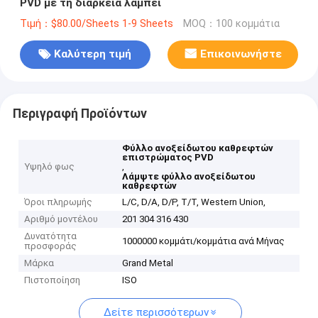
PVD με τη διάρκεια λάμπει
Τιμή：$80.00/Sheets 1-9 Sheets
MOQ：100 κομμάτια
Καλύτερη τιμή
Επικοινωνήστε
Περιγραφή Προϊόντων
Φύλλο ανοξείδωτου καθρεφτών
επιστρώματος PVD
Υψηλό φως
,
Λάμψτε φύλλο ανοξείδωτου
καθρεφτών
Όροι πληρωμής
L/C, D/A, D/P, T/T, Western Union,
Αριθμό μοντέλου
201 304 316 430
Δυνατότητα
1000000 κομμάτι/κομμάτια ανά Μήνας
προσφοράς
Μάρκα
Grand Metal
Πιστοποίηση
ISO
Δείτε περισσότερων