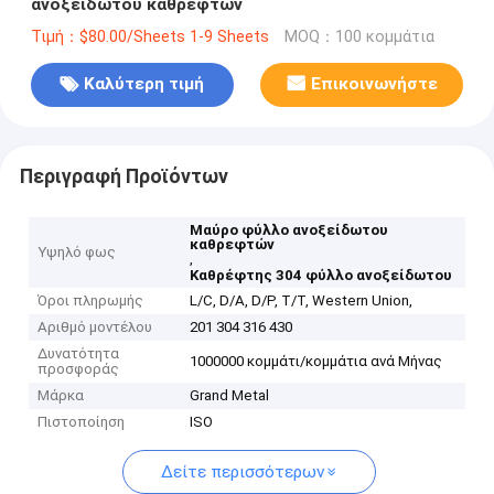
ανοξείδωτου καθρεφτών
Τιμή：$80.00/Sheets 1-9 Sheets
MOQ：100 κομμάτια
Καλύτερη τιμή
Επικοινωνήστε
Περιγραφή Προϊόντων
Μαύρο φύλλο ανοξείδωτου
καθρεφτών
Υψηλό φως
,
Καθρέφτης 304 φύλλο ανοξείδωτου
Όροι πληρωμής
L/C, D/A, D/P, T/T, Western Union,
Αριθμό μοντέλου
201 304 316 430
Δυνατότητα
1000000 κομμάτι/κομμάτια ανά Μήνας
προσφοράς
Μάρκα
Grand Metal
Πιστοποίηση
ISO
Δείτε περισσότερων