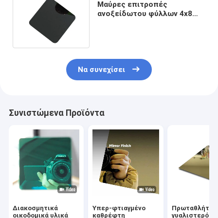
Μαύρες επιτροπές
ανοξείδωτου φύλλων 4x8
304 ανοξείδωτου
καθρεφτών
Να συνεχίσει
Συνιστώμενα Προϊόντα
Διακοσμητικά
Υπερ-φτιαγμένο
Πρωταθλήτρι
οικοδομικά υλικά
καθρέφτη
γυαλιστερό