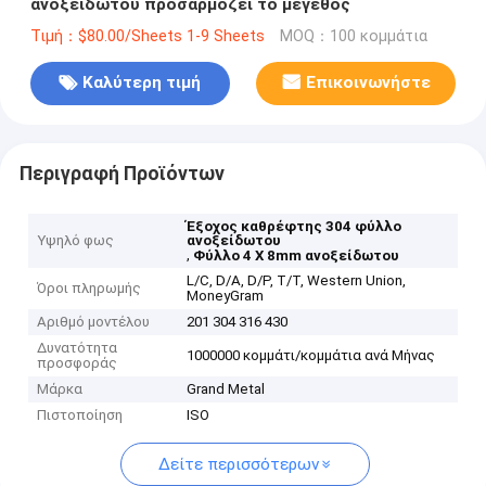
ανοξείδωτου προσαρμόζει το μέγεθος
Τιμή：$80.00/Sheets 1-9 Sheets
MOQ：100 κομμάτια
Καλύτερη τιμή
Επικοινωνήστε
Περιγραφή Προϊόντων
Έξοχος καθρέφτης 304 φύλλο
Υψηλό φως
ανοξείδωτου
,
Φύλλο 4 X 8mm ανοξείδωτου
L/C, D/A, D/P, T/T, Western Union,
Όροι πληρωμής
MoneyGram
Αριθμό μοντέλου
201 304 316 430
Δυνατότητα
1000000 κομμάτι/κομμάτια ανά Μήνας
προσφοράς
Μάρκα
Grand Metal
Πιστοποίηση
ISO
Δείτε περισσότερων