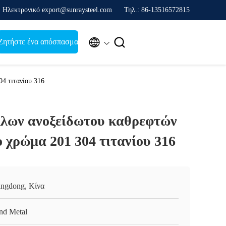
Ηλεκτρονικό export@sunraysteel.com
Τηλ.: 86-13516572815


Ζητήστε ένα απόσπασμα
4 τιτανίου 316
λλων ανοξείδωτου καθρεφτών
 χρώμα 201 304 τιτανίου 316
ngdong, Κίνα
nd Metal