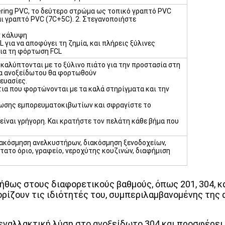
sering PVC, το δεύτερο στρώμα ως τοπικό γραπτό PVC
ναι γραπτό PVC (7C+5C). 2. Στεγανοποιήστε
ν κάλυψη
L για να αποφύγει τη ζημία, και πλήρεις ξύλινες
για τη φόρτωση FCL
καλύπτονται με το ξύλινο πιάτο για την προστασία στη
λα ανοξείδωτου θα φορτωθούν
ευασίες.
ια που φορτώνονται με τα καλά στηρίγματα και την
τωσης εμπορευματοκιβωτίων και σφραγίστε το
είναι γρήγορη. Και κρατήστε τον πελάτη κάθε βήμα που
ιακόσμηση ανελκυστήρων, διακόσμηση ξενοδοχείων,
τατο όριο, γραφείο, νεροχύτης κουζινών, διαφήμιση
ως στους διαφορετικούς βαθμούς, όπως 201, 304, και
ρίζουν τις ιδιότητές του, συμπεριλαμβανομένης της 
 εναλλακτική λύση στο ανοξείδωτο 304 και προσφέρει