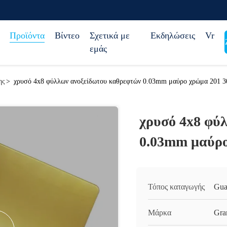
Προϊόντα
Βίντεο
Σχετικά με
Εκδηλώσεις
Vr
εμάς
ης
>
χρυσό 4x8 φύλλων ανοξείδωτου καθρεφτών 0.03mm μαύρο χρώμα 201 30
χρυσό 4x8 φύ
0.03mm μαύρο
Τόπος καταγωγής
Gua
Μάρκα
Gra