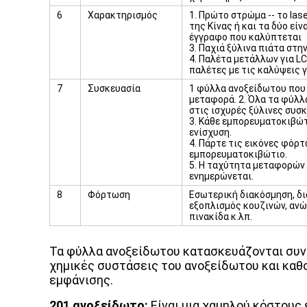
6
Χαρακτηρισμός
1. Πρώτο στρώμα -- το la
της Κίνας ή και τα δύο εί
έγγραφο που καλύπτεται
3. Παχιά ξύλινα πιάτα στη
4. Παλέτα μετάλλων για LC
παλέτες με τις καλύψεις 
7
Συσκευασία
1 φύλλα ανοξείδωτου που 
μεταφορά. 2. Όλα τα φύλ
στις ισχυρές ξύλινες συσκ
3. Κάθε εμπορευματοκιβώτ
ενίσχυση.
4. Πάρτε τις εικόνες φόρ
εμπορευματοκιβώτιο.
5. Η ταχύτητα μεταφορών 
ενημερώνεται.
8
Φόρτωση
Εσωτερική διακόσμηση, δ
εξοπλισμός κουζινών, ανώ
πινακίδα κ.λπ.
Τα φύλλα ανοξείδωτου κατασκευάζονται συνήθ
χημικές συστάσεις του ανοξείδωτου και καθο
εμφάνισης.
201 ανοξείδωτο:
Είναι μια χαμηλού κόστους