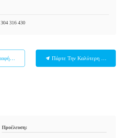
 304 316 430
παφή Με
Πάρτε Την Καλύτερη Τιμή
Προέλευση: