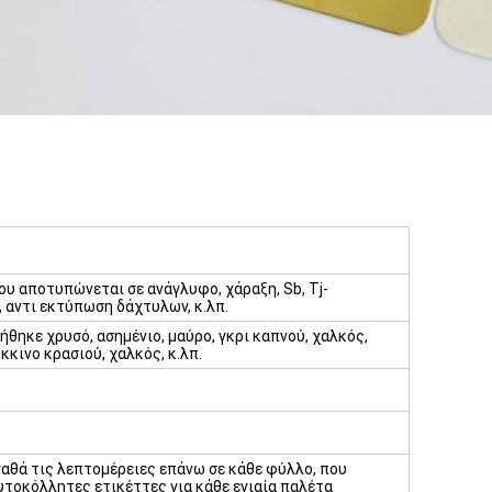
, που αποτυπώνεται σε ανάγλυφο, χάραξη, Sb, Tj-
 αντι εκτύπωση δάχτυλων, κ.λπ.
ήθηκε χρυσό, ασημένιο, μαύρο, γκρι καπνού, χαλκός,
κκινο κρασιού, χαλκός, κ.λπ.
γαθά τις λεπτομέρειες επάνω σε κάθε φύλλο, που
υτοκόλλητες ετικέττες για κάθε ενιαία παλέτα