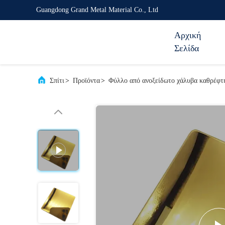
Guangdong Grand Metal Material Co., Ltd
Αρχική
Σελίδα
Σπίτι
>
Προϊόντα
>
Φύλλο από ανοξείδωτο χάλυβα καθρέφτ