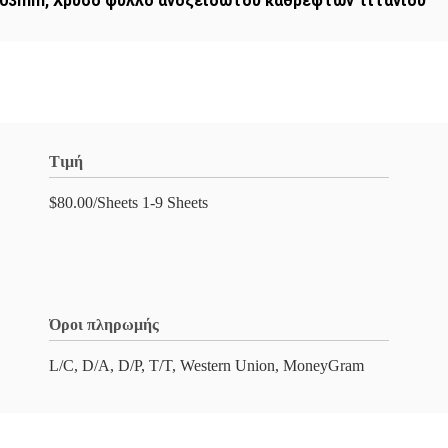
.03mm
,
Χρυσό φύλλο ανοξείδωτου καθρεφτών τιτανίου
Τιμή
$80.00/Sheets 1-9 Sheets
Όροι πληρωμής
L/C, D/A, D/P, T/T, Western Union, MoneyGram