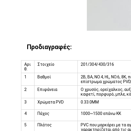
Προδιαγραφές:
Αρι
Στοιχείο
201/304/430/316
θ.
1
Βαθμοί
2B, BA, NO.4, HL, NO.6, 8K
επίστρωμα χρώματος PVD,
2
Επιφάνεια
Ο χρυσός, ορείχαλκος, αυξ
καφετί, πορφυρό, μπλε, κό
3
Χρώματα PVD
0.33.0MM
4
Πάχος
1000~1500 επάνω ΚΚ
5
Πλάτος
PVC που μαρκάρει με τα α
χαρακτηρίζεται από τις α