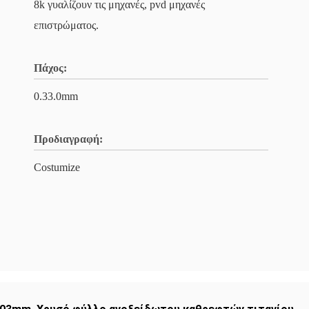
8k γυαλίζουν τις μηχανές, pvd μηχανές
επιστρώματος.
Πάχος:
0.33.0mm
Προδιαγραφή:
Costumize