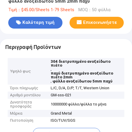
φύλλο ανοξείδωτου 5mm 2mm παχύ
Τιμή：$45.00/Sheets 1-79 Sheets
MOQ：50 φύλλα
Καλύτερη τιμή
Επικοινωνήστε
Περιγραφή Προϊόντων
304 διατρυπημένο ανοξείδωτο
πιάτο
,
Υψηλό φως
παχύ διατρυπημένο ανοξείδωτο
πιάτο 2mm
,
φύλλο ανοξείδωτου 5mm παχύ
Όροι πληρωμής
L/C, D/A, D/P, T/T, Western Union
Αριθμό μοντέλου
GM-sss-021
Δυνατότητα
10000000 φύλλο/φύλλα το μήνα
προσφοράς
Μάρκα
Grand Metal
Πιστοποίηση
ISO/TUV/SGS