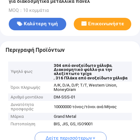
για διακοσμητικά μεταλλικά πάνελ
MOQ：10 κομμάτια
Καλύτερη τιμή
Επικοινωνήστε
Περιγραφή Προϊόντων
,
304 από ανοξείδωτο χάλυβα
Διακοσμητικό φύλλο για την
Υψηλό φως
αλεξίπτωτο τρίχα
,
316 Πλάκα από ανοξείδωτο χάλυβα
Λ/Κ, D/A, D/P, T/T, Western Union,
Όροι πληρωμής
MoneyGram
Αριθμό μοντέλου
DM-SSS-01
Δυνατότητα
10000000 τόνος/τόνοι ανά Μήνας
προσφοράς
Μάρκα
Grand Metal
Πιστοποίηση
BIS, JIS, GS, ISO9001
Δείτε περισσότερων