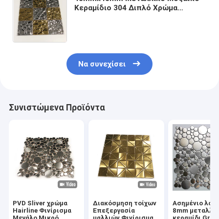
Κεραμίδιο 304 Διπλό Χρώμα
Καθρέφτη Σφραγισμένο Μοζαϊκό
Κεραμίδιο από ανοξείδωτο χάλυβα
Να συνεχίσει
Συνιστώμενα Προϊόντα
PVD Sliver χρώμα
Διακόσμηση τοίχων
Ασημένιο λου
Hairline Φινίρισμα
Επεξεργασία
8mm μεταλλι
Μεγάλο Μικρό
μαλλιών Φινίρισμα
κεραμίδι Gran