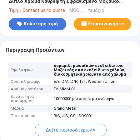
Διπλό Χρώμα Καθρέφτη Σφραγισμένο Μοζαϊκό
Κεραμίδιο από ανοξείδωτο χάλυβα
Τιμή：Contact us to quote
MOQ：1 τεμάχιο
Καλύτερη τιμή
Επικοινωνήστε
Περιγραφή Προϊόντων
,
κεραμίδι μωσαϊκών ανοξείδωτου
Υψηλό φως
,
Μοζαϊκός από ανοξείδωτο χάλυβα
διακοσμητικά χρώματα από χάλυβα
Όροι πληρωμής
Ε/Ε, D/A, D/P, T/T, Western Union
Αριθμό μοντέλου
ΓΔ-ΜΜΜ-01
Δυνατότητα
10000000 μέτρα/μέτρα ανά μήνα
προσφοράς
Μάρκα
Grand Metal
Πιστοποίηση
BIS, JIS, GS, ISO9001
Δείτε περισσότερων