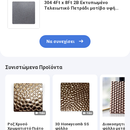
304 4Ft x 8Ft 2B Εκτυπωμένο
Τελειωτικό Πετράδι μοτίβο υφή
Πλάκα από ανοξείδωτο χάλυβα σε
1MM Σκληρό μαύρο φύλλο
μετάλλου υφή
Να συνεχίσει
Συνιστώμενα Προϊόντα
Ροζ Χρυσό
3D Honeycomb SS
Διακοσμητικό
Χρωματιστό Πιάτο
φύλλο
φύλλο μετάλλ