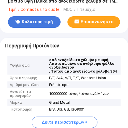
μοτίβο υφή Πλάκα από ανοξείδωτο χάλυβα σε 1MM
Σκληρό μαύρο φύλλο μετάλλου υφή
Τιμή：Contact us to quote
MOQ：1 τεμάχιο
Καλύτερη τιμή
Επικοινωνήστε
Περιγραφή Προϊόντων
,
από ανοξείδωτο χάλυβα με υφή
Αποτυπωμένο σε ανάγλυφο φύλλο
Υψηλό φως
ανοξείδωτου
,
Τύπου από ανοξείδωτο χάλυβα 304
Όροι πληρωμής
Ε/Ε, Δ/Α, Δ/Π, Τ/Τ, Western Union
Αριθμό μοντέλου
Ειδικότερα:
Δυνατότητα
100000000 τόνος/τόνοι ανά Μήνας
προσφοράς
Μάρκα
Grand Metal
Πιστοποίηση
BIS, JIS, GS, ISO9001
Δείτε περισσότερων