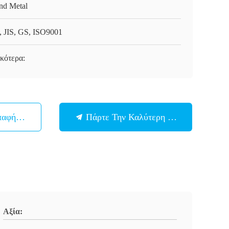
nd Metal
, JIS, GS, ISO9001
ικότερα:
παφή Με
Πάρτε Την Καλύτερη Τιμή
Αξία: