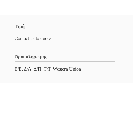
Τιμή
Contact us to quote
Όροι πληρωμής
Ε/Ε, Δ/Α, Δ/Π, Τ/Τ, Western Union