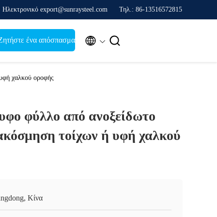
Ηλεκτρονικό export@sunraysteel.com
Τηλ.: 86-13516572815


Ζητήστε ένα απόσπασμα
 υφή χαλκού οροφής
λυφο φύλλο από ανοξείδωτο
ιακόσμηση τοίχων ή υφή χαλκού
ngdong, Κίνα