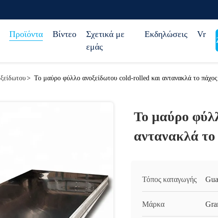
Προϊόντα
Βίντεο
Σχετικά με
Εκδηλώσεις
Vr
εμάς
ξείδωτου
>
Το μαύρο φύλλο ανοξείδωτου cold-rolled και αντανακλά το πάχο
Το μαύρο φύλλ
αντανακλά το 
Τόπος καταγωγής
Gua
Μάρκα
Gra