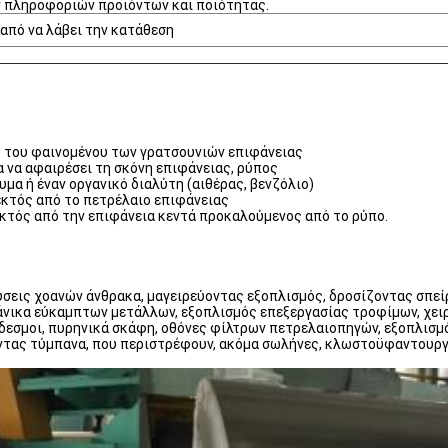
ν πληροφοριών προϊόντων και ποιότητας.
 από να λάβει την κατάθεση
ό του φαινομένου των γρατσουνιών επιφάνειας
α να αφαιρέσει τη σκόνη επιφάνειας, ρύπος
υμα ή έναν οργανικό διαλύτη (αιθέρας, βενζόλιο)
εκτός από το πετρέλαιο επιφάνειας
 εκτός από την επιφάνεια κεντά προκαλούμενος από το ρύπο.
ύσεις χοανών άνθρακα, μαγειρεύοντας εξοπλισμός, δροσίζοντας σπεί
μάνικα εύκαμπτων μετάλλων, εξοπλισμός επεξεργασίας τροφίμων, χε
νδεσμοι, πυρηνικά σκάφη, οθόνες φίλτρων πετρελαιοπηγών, εξοπλισμός
οντας τύμπανα, που περιστρέφουν, ακόμα σωλήνες, κλωστοϋφαντουργ