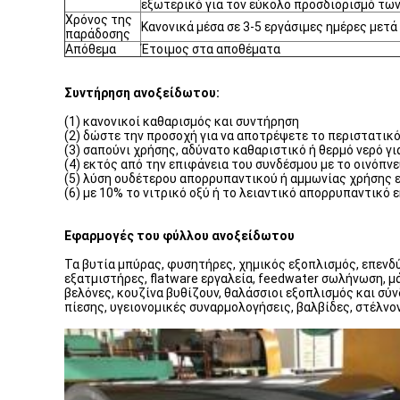
εξωτερικό για τον εύκολο προσδιορισμό τω
Χρόνος της
Κανονικά μέσα σε 3-5 εργάσιμες ημέρες μετά
παράδοσης
Απόθεμα
Έτοιμος στα αποθέματα
Συντήρηση ανοξείδωτου:
(1) κανονικοί καθαρισμός και συντήρηση
(2) δώστε την προσοχή για να αποτρέψετε το περιστατικ
(3) σαπούνι χρήσης, αδύνατο καθαριστικό ή θερμό νερό γι
(4) εκτός από την επιφάνεια του συνδέσμου με το οινόπνε
(5) λύση ουδέτερου απορρυπαντικού ή αμμωνίας χρήσης 
(6) με 10% το νιτρικό οξύ ή το λειαντικό απορρυπαντικό
Εφαρμογές του φύλλου ανοξείδωτου
Τα βυτία μπύρας, φυσητήρες, χημικός εξοπλισμός, επενδ
εξατμιστήρες, flatware εργαλεία, feedwater σωλήνωση, 
βελόνες, κουζίνα βυθίζουν, θαλάσσιοι εξοπλισμός και σύ
πίεσης, υγειονομικές συναρμολογήσεις, βαλβίδες, στέλν