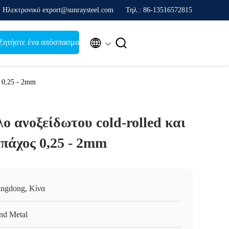
Ηλεκτρονικό export@sunraysteel.com
Τηλ.: 86-13516572815


Ζητήστε ένα απόσπασμα
ς 0,25 - 2mm
ο ανοξείδωτου cold-rolled και
πάχος 0,25 - 2mm
ngdong, Κίνα
nd Metal