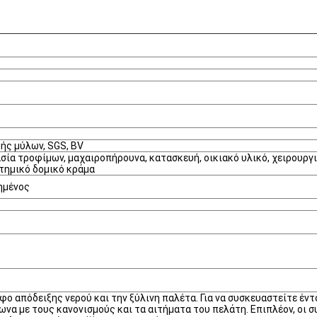
μής μύλων, SGS, BV
ασία τροφίμων, μαχαιροπήρουνα, κατασκευή, οικιακό υλικό, χειρουργ
τημικό δομικό κράμα
ημένος
φο απόδειξης νερού και την ξύλινη παλέτα. Για να συσκευαστείτε έν
φωνα με τους κανονισμούς και τα αιτήματα του πελάτη. Επιπλέον, οι