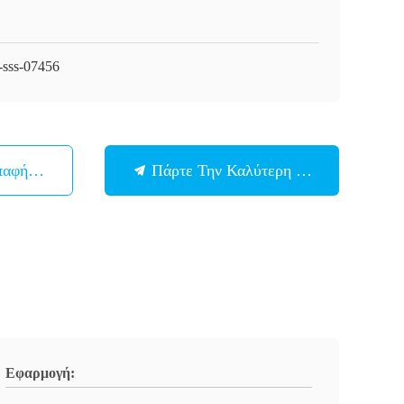
sss-07456
παφή Με
Πάρτε Την Καλύτερη Τιμή
Εφαρμογή: