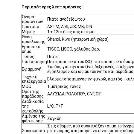
Περισσότερες λεπτομέρειες:
Όνομα
Πιάτο ανοξείδωτου
προϊόντων
Πρότυπα
ASTM, AISI, JIS, ΜΒ, DIN
Μήκος
1m12m ή ως σας αίτημα
Θέση
Shanxi, Κίνα (ηπειρωτική χώρα)
προέλευσης
Εμπορικό
TISCO, LISCO, χάλυβας Bao,
σήμα
Τύπος
Πιάτο
Πιστοποίηση
Πιστοποιητικό του ISO, πιστοποιητικό δοκι
Σκεύος για την κουζίνα, δεξαμενές, επεξεργ
Εφαρμογή
εξοπλισμός και ως αυτοκίνητο και αεροδιασ
Τεχνική
Ελασματοποιημένος εν ψυχρώ, καυτός - κυλ
επεξεργασία
MOQ
1 μετρικός τόνος
Όροι της
ΑΛΥΣΊΔΑ ΡΟΛΟΓΙΟΎ, CNF, CIF
παράδοσης
Διαδικασία
της
L/C, T/T
καταβολής
Λιμένας της
Σαγκάη
φόρτωσης
Στις δέσμες, που συσκευάζονται με το έγγρα
Συσκευασία
μεταφοράς, και μπορεί να είναι επίσης σύμ