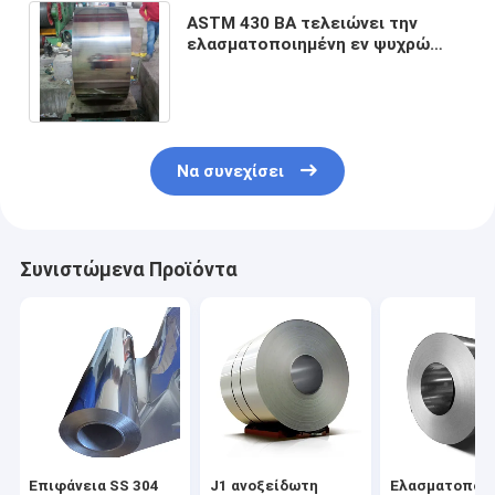
ASTM 430 BA τελειώνει την
ελασματοποιημένη εν ψυχρώ
σπείρα ανοξείδωτου για το
επιτραπέζιο σκεύος
Να συνεχίσει
Συνιστώμενα Προϊόντα
Επιφάνεια SS 304
J1 ανοξείδωτη
Ελασματοποι