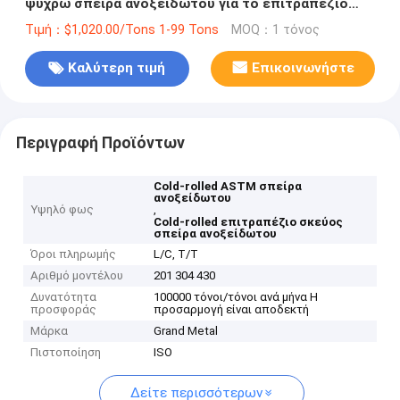
ψυχρώ σπείρα ανοξείδωτου για το επιτραπέζιο
σκεύος
Τιμή：$1,020.00/Tons 1-99 Tons
MOQ：1 τόνος
Καλύτερη τιμή
Επικοινωνήστε
Περιγραφή Προϊόντων
Cold-rolled ASTM σπείρα
ανοξείδωτου
Υψηλό φως
,
Cold-rolled επιτραπέζιο σκεύος
σπείρα ανοξείδωτου
Όροι πληρωμής
L/C, T/T
Αριθμό μοντέλου
201 304 430
Δυνατότητα
100000 τόνοι/τόνοι ανά μήνα Η
προσφοράς
προσαρμογή είναι αποδεκτή
Μάρκα
Grand Metal
Πιστοποίηση
ISO
Δείτε περισσότερων