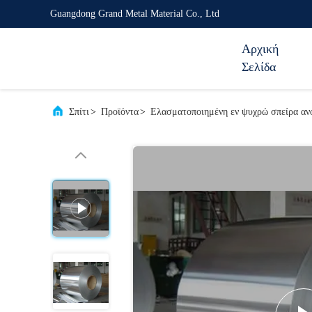
Guangdong Grand Metal Material Co., Ltd
Αρχική
Σελίδα
Σπίτι
>
Προϊόντα
>
Ελασματοποιημένη εν ψυχρώ σπείρα αν