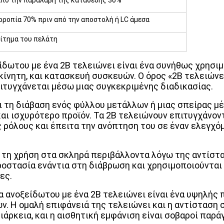
 από την παραλαβή της κατάθεσης 30%
ρροπία 70% πριν από την αποστολή ή LC άμεσα
αίτημα του πελάτη
δωτου με ένα 2B τελειώνει είναι ένα συνήθως χρησιμ
νητη, και κατασκευή συσκευών. Ο όρος «2B τελειώνει
ιτυγχάνεται μέσω μιας συγκεκριμένης διαδικασίας.
ι τη διάβαση ενός φύλλου μετάλλων ή μιας σπείρας μ
και ισχυρότερο προϊόν. Τα 2B τελειώνουν επιτυγχάνοντ
 ρόλους και έπειτα την ανόπτηση του σε έναν ελεγχό
α τη χρήση στα σκληρά περιβάλλοντα λόγω της αντίστ
οστασία ενάντια στη διάβρωση και χρησιμοποιούνται σ
ες.
 ανοξείδωτου με ένα 2B τελειώνει είναι ένα υψηλής π
. Η ομαλή επιφάνειά της τελειώνει και η αντίσταση σ
διάρκεια, και η αισθητική εμφάνιση είναι σοβαροί παρά