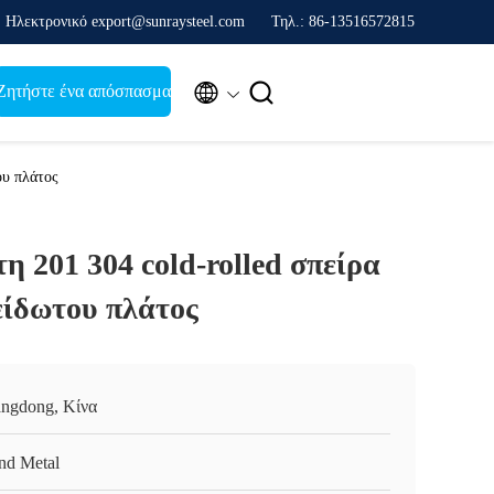
Ηλεκτρονικό export@sunraysteel.com
Τηλ.: 86-13516572815


Ζητήστε ένα απόσπασμα
ου πλάτος
η 201 304 cold-rolled σπείρα
ίδωτου πλάτος
ngdong, Κίνα
nd Metal