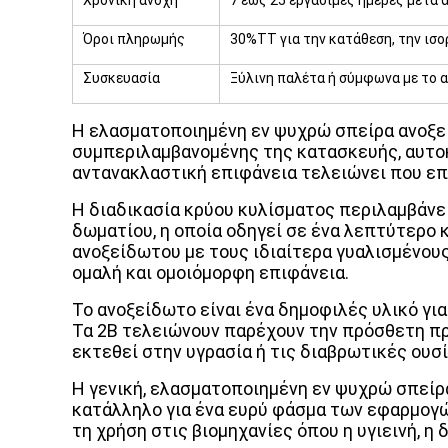
Χρονική ανοχή
7 έως 25 εργάσιμες ημέρες μετά
Όροι πληρωμής
30%TT για την κατάθεση, την ισο
Συσκευασία
Ξύλινη παλέτα ή σύμφωνα με το 
Η ελασματοποιημένη εν ψυχρώ σπείρα ανοξεί
συμπεριλαμβανομένης της κατασκευής, αυτοκί
αντανακλαστική επιφάνεια τελειώνει που επ
Η διαδικασία κρύου κυλίσματος περιλαμβάνε
δωματίου, η οποία οδηγεί σε ένα λεπτύτερο 
ανοξείδωτου με τους ιδιαίτερα γυαλισμένους
ομαλή και ομοιόμορφη επιφάνεια.
Το ανοξείδωτο είναι ένα δημοφιλές υλικό γι
Τα 2B τελειώνουν παρέχουν την πρόσθετη πρ
εκτεθεί στην υγρασία ή τις διαβρωτικές ουσί
Η γενική, ελασματοποιημένη εν ψυχρώ σπείρα
κατάλληλο για ένα ευρύ φάσμα των εφαρμογών
τη χρήση στις βιομηχανίες όπου η υγιεινή, η 