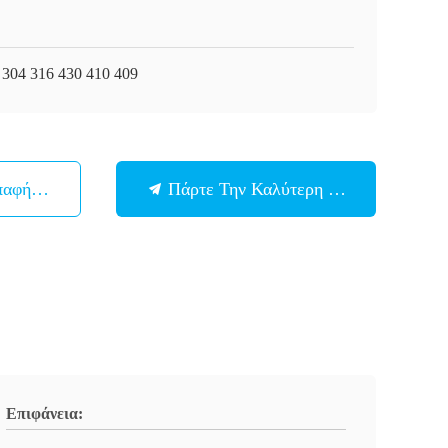
 304 316 430 410 409
παφή Με
Πάρτε Την Καλύτερη Τιμή
Επιφάνεια: