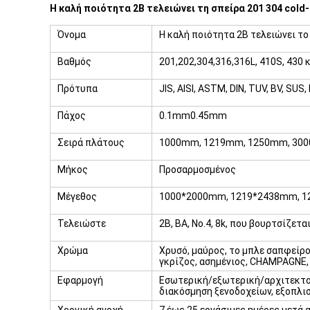
Η καλή ποιότητα 2B τελειώνει τη σπείρα 201 304 cold
Όνομα
Η καλή ποιότητα 2B τελειώνει το
Βαθμός
201,202,304,316,316L, 410S, 430 κ
Πρότυπα
JIS, AISI, ASTM, DIN, TUV, BV, SUS, 
Πάχος
0.1mm0.45mm
Σειρά πλάτους
1000mm, 1219mm, 1250mm, 30
Μήκος
Προσαρμοσμένος
Μέγεθος
1000*2000mm, 1219*2438mm, 1
Τελειώστε
2B, BA, No.4, 8k, που βουρτσίζετα
Χρώμα
Χρυσό, μαύρος, το μπλε σαπφείρο
γκρίζος, ασημένιος, CHAMPAGNE, ι
Εφαρμογή
Εσωτερική/εξωτερική/αρχιτεκτο
διακόσμηση ξενοδοχείων, εξοπλισ