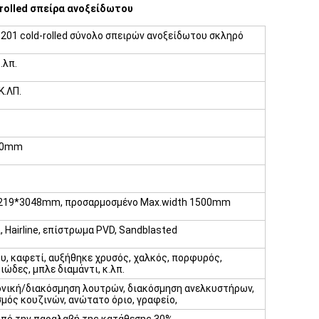
-rolled σπείρα ανοξείδωτου
 201 cold-rolled σύνολο σπειρών ανοξείδωτου σκληρό
.λπ.
Κ.ΛΠ.
00mm
219*3048mm, προσαρμοσμένο Max.width 1500mm
ι, Hairline, επίστρωμα PVD, Sandblasted
υ, καφετί, αυξήθηκε χρυσός, χαλκός, πορφυρός,
ώδες, μπλε διαμάντι, κ.λπ.
νική/διακόσμηση λουτρών, διακόσμηση ανελκυστήρων,
μός κουζινών, ανώτατο όριο, γραφείο,