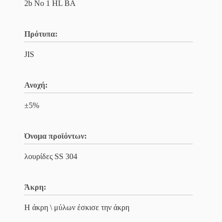
2b Νο 1 HL BA
Πρότυπα:
JIS
Ανοχή:
±5%
Όνομα προϊόντων:
λουρίδες SS 304
Άκρη:
Η άκρη \ μύλων έσκισε την άκρη