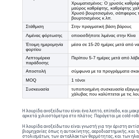
Χρωματισμένος: Ο χρυσός καθρέφ
μαύρος καθρέφτης, καθρέφτης χα
Χρυσό βουρτσισμένο, σάπφειρος 
βουρτσισμένος κ.λπ.
Στάθμιση
Στην πραγματική βάση βάρους
Λιμένας φόρτωσης
οποιοσδήποτε λιμένας στην Κίνα
Έτοιμη ημερομηνία
μέσα σε 15-20 ημέρες μετά από να 
φορτίου
Λεπτομέρεια
Περίπου 5-7 ημέρες μετά από λάβε
παράδοσης
Αποστολή
σύμφωνα με τα προγράμματα σκ
MOQ
1 τόνοι
Συσκευασία
τυποποιημένη συσκευασία εξαγωγή
χάλυβας που καλύπτεται με τις λου
Η λουρίδα ανοξείδωτου είναι ένα λεπτό, επίπεδο, και μ
αρκετά χιλιοστόμετρα στο πλάτος. Παράγεται με cold-roll
Η λουρίδα ανοξείδωτου είναι γνωστή για την άριστη αντί
βιομηχανίες όπως η αυτοκίνητης, αεροδιαστημικής, και
στολισμάτων, των ανταλλακτών θερμότητας, και των ηλ