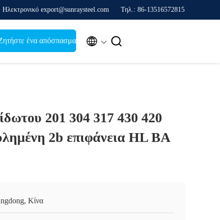
Ηλεκτρονικό export@sunraysteel.com
Τηλ.: 86-13516572815


Ζητήστε ένα απόσπασμα
ίδωτου 201 304 317 430 420
υλημένη 2b επιφάνεια HL BA
ngdong, Κίνα