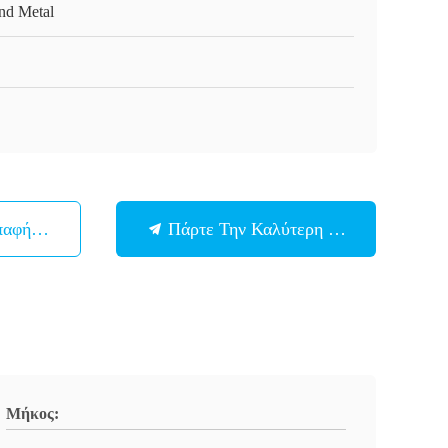
nd Metal
παφή Με
Πάρτε Την Καλύτερη Τιμή
Μήκος: