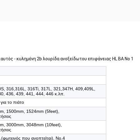
 καυτός - κυλημένη 2b λουρίδα ανοξείδωτου επιφάνειας HL BA Νο 1
S, 316,316L, 316Ti, 317L, 321,347H, 409,409L,
0, 436, 439, 441, 444, 446 κ.λπ.
για το πιάτο
m, 1500mm, 1524mm (5feet),
ήσεις
m, 3000mm, 3048mm (10feet),
ήσεις
A (φωτεινός που ανοπτείται), No.4