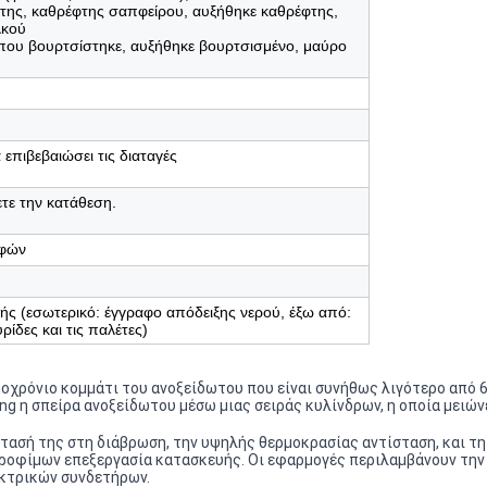
της, καθρέφτης σαπφείρου, αυξήθηκε καθρέφτης,
λκού
που βουρτσίστηκε, αυξήθηκε βουρτσισμένο, μαύρο
επιβεβαιώσει τις διαταγές
τε την κατάθεση.
αφών
ς (εσωτερικό: έγγραφο απόδειξης νερού, έξω από:
ρίδες και τις παλέτες)
ακροχρόνιο κομμάτι του ανοξείδωτου που είναι συνήθως λιγότερο απ
ing η σπείρα ανοξείδωτου μέσω μιας σειράς κυλίνδρων, η οποία μειών
στασή της στη διάβρωση, την υψηλής θερμοκρασίας αντίσταση, και τ
 τροφίμων επεξεργασία κατασκευής. Οι εφαρμογές περιλαμβάνουν τη
εκτρικών συνδετήρων.