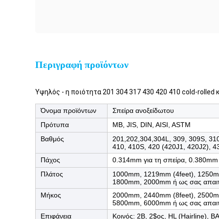
Περιγραφή προϊόντων
Υψηλός - η ποιότητα 201 304 317 430 420 410 cold-rolled
Όνομα προϊόντων
Σπείρα ανοξείδωτου
Πρότυπα
ΜΒ, JIS, DIN, AISI, ASTM
Βαθμός
201,202,304,304L, 309, 309S, 310
410, 410S, 420 (420J1, 420J2), 43
Πάχος
0.314mm για τη σπείρα, 0.380mm 
Πλάτος
1000mm, 1219mm (4feet), 1250m
1800mm, 2000mm ή ως σας απαιτ
Μήκος
2000mm, 2440mm (8feet), 2500m
5800mm, 6000mm ή ως σας απαιτ
Επιφάνεια
Κοινός: 2B, 2$ος, HL (Hairline), B