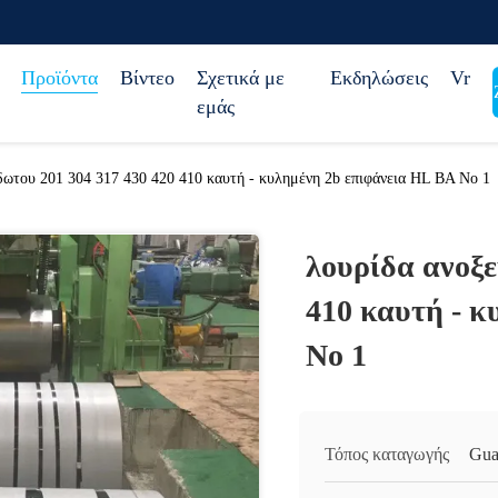
Προϊόντα
Βίντεο
Σχετικά με
Εκδηλώσεις
Vr
εμάς
δωτου 201 304 317 430 420 410 καυτή - κυλημένη 2b επιφάνεια HL BA Νο 1
λουρίδα ανοξε
410 καυτή - κ
Νο 1
Τόπος καταγωγής
Gua