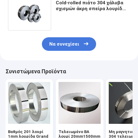
Cold-rolled πιάτο 304 χάλυβα
σχισμών άκρη σπείρα λουρίδων
201 SS 316L 301 410 309S 310S
Να συνεχίσει
Συνιστώμενα Προϊόντα
Βαθμός 201 λουρί
Τελειωμένο BA
Μη μαγνητικό
1mm λουρίδα Grand
λουρί 20mm1500mm
304 τελειωμέ