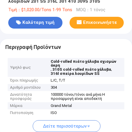
λουρίδων 201 SS 316L 301 410 309S 310S
Τιμή：$1,020.00/Tons 1-99 Tons
MOQ：1 τόνος
Καλύτερη τιμή
Επικοινωνήστε
Περιγραφή Προϊόντων
Cold-rolled πιάτο χάλυβα σχισμών
άκρη
Υψηλό φως
,
,
310S cold-rolled πιάτο χάλυβα
316l σπείρα λουρίδων SS
Όροι πληρωμής
L/C, T/T
Αριθμό μοντέλου
304
Δυνατότητα
100000 τόνοι/τόνοι ανά μήνα Η
προσφοράς
προσαρμογή είναι αποδεκτή
Μάρκα
Grand Metal
Πιστοποίηση
ISO
Δείτε περισσότερων