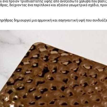
αι ένα προϊόν τρισδιάστατης υφής από ανοξείδωτο χάλυβα που βασίζ
θρας, δείχνοντας ένα περίπλοκο και εξαίσιο γεωμετρικό σχέδιο, πρ
ρήθρας δημιουργεί μια αρμονική και σαγηνευτική υφή που συνδυάζει