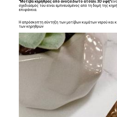
"Μοτίβα κηρήθρας από ανοξείδωτο ατσάλι 3D υφή"
είν
σχεδιασμός του είναι εμπνευσμένος από τη δομή της κηρή
επιφάνεια.
Η απρόσκοπτη σύντηξη των μοτίβων κυμάτων νερού και κη
των κηρηθρών