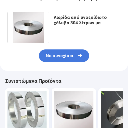
Λωρίδα από ανοξείδωτο
χάλυβα 304 λίτρων με
καθρέφτη ψυχρής έλασης,
στάνταρ JIS
Να συνεχίσει
Συνιστώμενα Προϊόντα