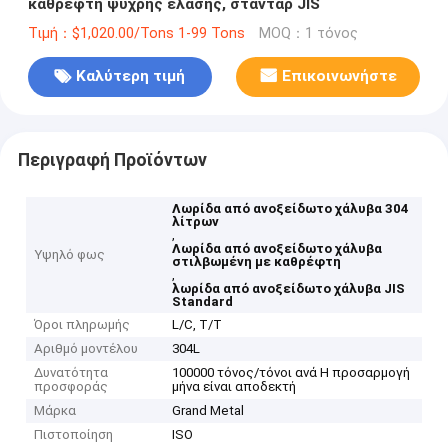
καθρέφτη ψυχρής έλασης, στάνταρ JIS
Τιμή：$1,020.00/Tons 1-99 Tons
MOQ：1 τόνος
Καλύτερη τιμή
Επικοινωνήστε
Περιγραφή Προϊόντων
Λωρίδα από ανοξείδωτο χάλυβα 304
λίτρων
,
Λωρίδα από ανοξείδωτο χάλυβα
Υψηλό φως
στιλβωμένη με καθρέφτη
,
λωρίδα από ανοξείδωτο χάλυβα JIS
Standard
Όροι πληρωμής
L/C, T/T
Αριθμό μοντέλου
304L
Δυνατότητα
100000 τόνος/τόνοι ανά Η προσαρμογή
προσφοράς
μήνα είναι αποδεκτή
Μάρκα
Grand Metal
Πιστοποίηση
ISO