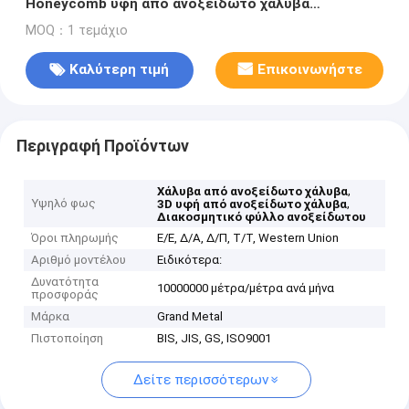
Honeycomb υφή από ανοξείδωτο χάλυβα
αδιάβροχη μεταλλική πλάκα
MOQ：1 τεμάχιο
Καλύτερη τιμή
Επικοινωνήστε
Περιγραφή Προϊόντων
,
Χάλυβα από ανοξείδωτο χάλυβα
Υψηλό φως
,
3D υφή από ανοξείδωτο χάλυβα
Διακοσμητικό φύλλο ανοξείδωτου
Όροι πληρωμής
Ε/Ε, Δ/Α, Δ/Π, Τ/Τ, Western Union
Αριθμό μοντέλου
Ειδικότερα:
Δυνατότητα
10000000 μέτρα/μέτρα ανά μήνα
προσφοράς
Μάρκα
Grand Metal
Πιστοποίηση
BIS, JIS, GS, ISO9001
Δείτε περισσότερων