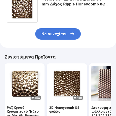
mm Δάχος Ripple Honeycomb υφή
από ανοξείδωτο χάλυβα
αδιάβροχη μεταλλική πλάκα
Να συνεχίσει
Συνιστώμενα Προϊόντα
Ροζ Χρυσό
3D Honeycomb SS
Διακοσμητικό
Χρωματιστό Πιάτο
φύλλο
φύλλο μετάλλ
με Μοτίβο Κυψέλης
201 304 316